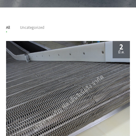
All
Uncategorized
2
มี.ค.