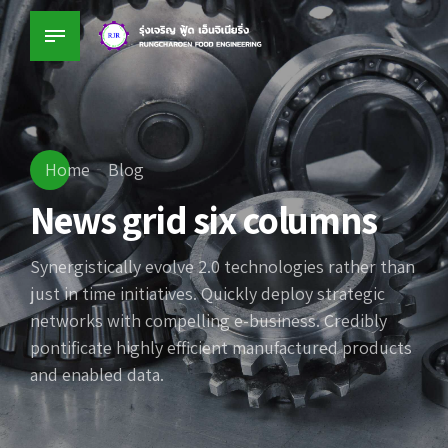
Home
Blog
News grid six columns
Synergistically evolve 2.0 technologies rather than
just in time initiatives. Quickly deploy strategic
networks with compelling e-business. Credibly
pontificate highly efficient manufactured products
and enabled data.